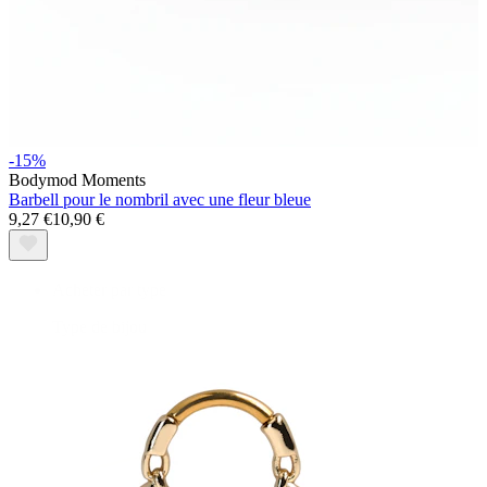
Bodymod Essentials
-15%
Bodymod Moments
Barbell pour le nombril avec une fleur bleue
Achète 4, paie pour 3
9,27 €
10,90 €
Acheter par type
Type de bijou