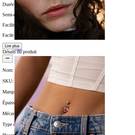
Durée de vie
Semi-durable
Facilité d'utilisation
Facile
Lire plus
Nez
Détails du produit
Nom:
Piercing pour le nombril avec un joli pendentif
SKU:
Belly-511
Marque:
Bodymod Moments
Épaisseur du fil:
1,6 mm
Mécanisme de fermeture:
Filetage externe
Type de bijou:
Barbell