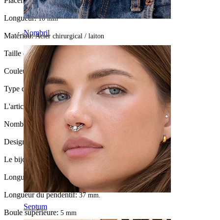
Placement:
Nombril
Longueur:
10 mm
Nombril
Matériau:
Acier chirurgical / laiton
Taille de boule:
5 mm.
Couleur de la pierre:
Transparent
Type de pierre:
Zircone cubique
L'article est-il collé ?:
Oui
Nombre de pièces:
1
Design:
Ruban
Le bijou a t-il un revêtement?:
Oui, entièrement
Longueur totale:
57 mm.
Longueur du pendentif:
37 mm.
Septum
Boule supérieure:
5 mm