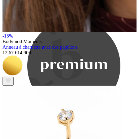
Bodymod Care
-15%
Bodymod Moments
Anneau à charnière avec des papillons
12,67 €
14,90 €
Bodymod Premium