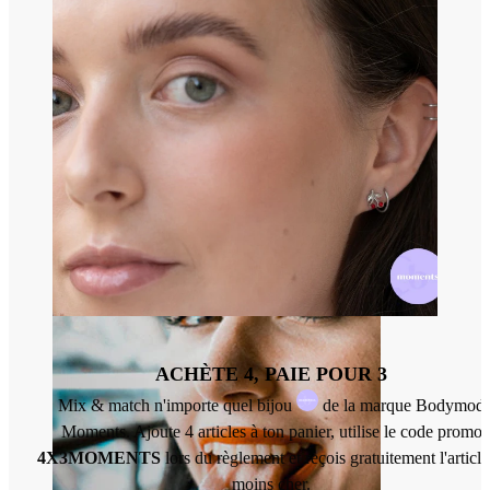
Lèvre
ACHÈTE 4, PAIE POUR 3
Mix & match n'importe quel bijou
de la marque Bodymod
Moments. Ajoute 4 articles à ton panier, utilise le code promo
4X3MOMENTS
lors du règlement et reçois gratuitement l'article
moins cher.