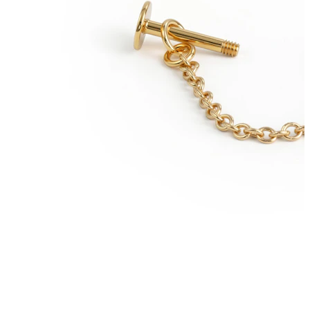
Hélix