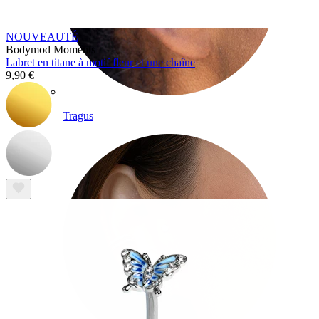
NOUVEAUTÉ
Bodymod Moments
Labret en titane à motif fleur et une chaîne
9,90 €
Tragus