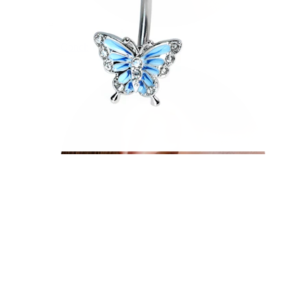
Conch
Daith