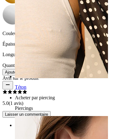
Couleur de la pierre:
Transparent
Épaisseur du fil:
1,6 mm
Longueur:
10 mm
Quantité : 1
Modifier
Ajouter au panier
Avis sur le produit
Téton
Acheter par piercing
5.0
(1 avis)
Piercings
Laisser un commentaire
Rating