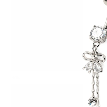
Hélix