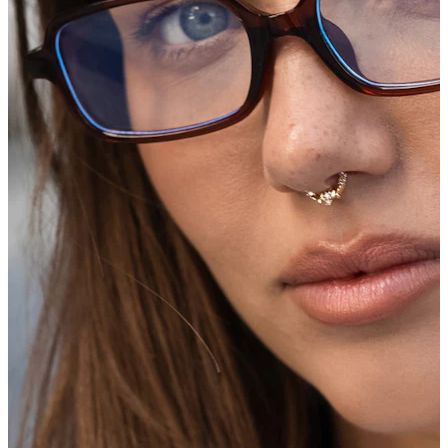
Nouveautés
Achète 4, paie pour 3
Acheter Bodymod Moments
Brands
Brands