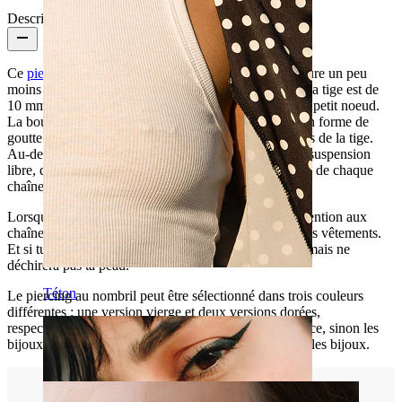
Description
Ce
piercing au nombril
est l’un des plus longs. Il mesure un peu
moins de 6 cm. de haut en bas. La longueur totale de la tige est de
10 mm. Il est décoré de pierres, de chaînes et d'un joli petit noeud.
La boucle est composée de laiton et de deux pierres en forme de
goutte qui reposent juste en dessous de la pierre au bas de la tige.
Au-dessous de la boucle se trouvent deux chaînes en suspension
libre, dans lesquelles se trouve une pierre claire au bas de chaque
chaîne. L'une des chaînes est plus longue que l'autre.
Lorsque tu portes ce bijou, il est important de faire attention aux
chaînes car elles peuvent facilement se coincer dans tes vêtements.
Et si tu fais un geste rapide, le pendentif peut tomber mais ne
déchirera pas ta peau.
Téton
Le piercing au nombril peut être sélectionné dans trois couleurs
différentes : une version vierge et deux versions dorées,
respectivement. C'est le revêtement qui fait la différence, sinon les
bijoux sont identiques en ce qui concerne le design et les bijoux.