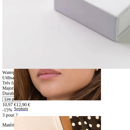
Nombril
Waterproof
Utilisation quotidienne
Très facile
Majorité des peaux
Durable
Lire plus
10,97 €
12,90 €
Septum
-15%
3 pour 2
Matériau:
Acier chirurgical