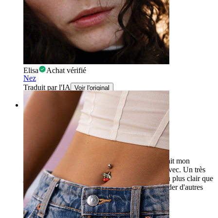
très facile à mettre
recommander
Elisa
Achat vérifié
Nez
Traduit par l'IA
Voir l'original
Rating
Adore
Je l'ai changé toute seule, un mois après avoir fait mon
piercing au salon et je n'ai eu aucun problème avec. Un très
joli bijou, il ne s'accroche pas, mais il est un peu plus clair que
sur la photo (j'ai celui en rose). Je vais commander d'autres
couleurs.
Iulia
Achat vérifié