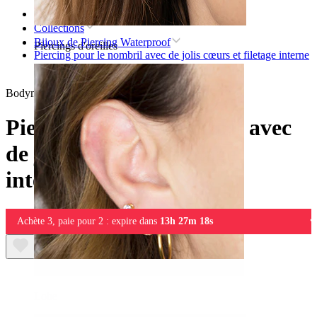
Accueil
Collections
Bijoux de Piercing Waterproof
Piercings d'oreilles
Piercing pour le nombril avec de jolis cœurs et filetage interne
Bodymod Trend
Piercing pour le nombril avec
de jolis cœurs et filetage
interne
Achète 3, paie pour 2 : expire dans
13h 27m 18s
Lobe