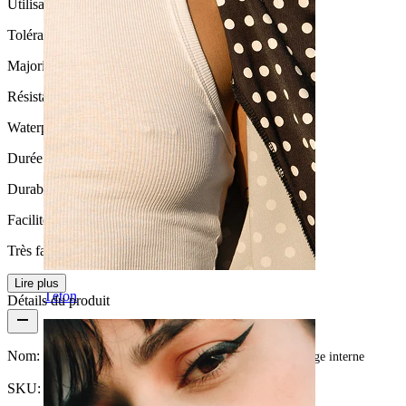
Utilisation quotidienne
Tolérance
Majorité des peaux
Résistance à l'eau
Waterproof
Durée de vie
Durable
Facilité d'utilisation
Très facile
Lire plus
Téton
Détails du produit
Nom:
Piercing pour le nombril avec de jolis cœurs et filetage interne
SKU:
Belly-487