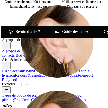
Droit de retour sous 100 jours pour
Meilleur service clientèle dans
la marchandise non ouverte
l'industrie du piercing
Besoin d'aide ?
Guide des tailles
À propos de Bodymod
À propos de nous
Blog
Conditions générales de vente
Nous
contacter
Bodymod Pro
Bodymod Creators
Avis Bodymod
Aide & informations
Guide des tailles
Suivi de la commande
Informations sur la
livraison
Retours & annulation
Paiement
Mon compte
Support
Bodymod
Explorez
Lobe
Types de bijoux de piercing
Matériaux de bijoux pour
piercing
Problèmes Courants avec les Piercings et Soins