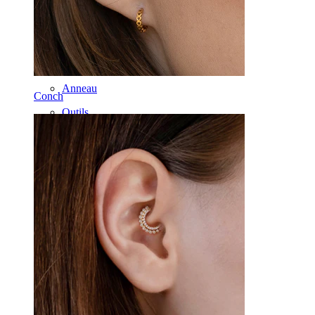
Rook
Daith
Fer à cheval
Anneau
Conch
Outils
Banane
Lobe
Titane