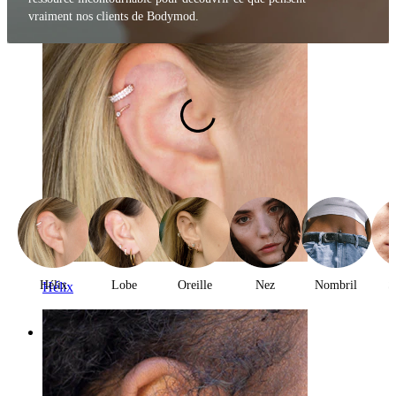
vraiment nos clients de Bodymod.
Hélix
Lobe
Oreille
Nez
Nombril
S
Hélix
Catégories
Nombril
Lèvre