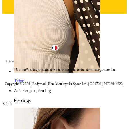
France
Privacy policy
Cookie settings
* Les outils et les produits de soin ne sont pas inclus dans cette promotion.
Téton
Copyright © 2026 | Bodymod | Blue Monkeys In Space Ltd. | C 94794 | MT26944223 |
Acheter par piercing
Piercings
3.1.5