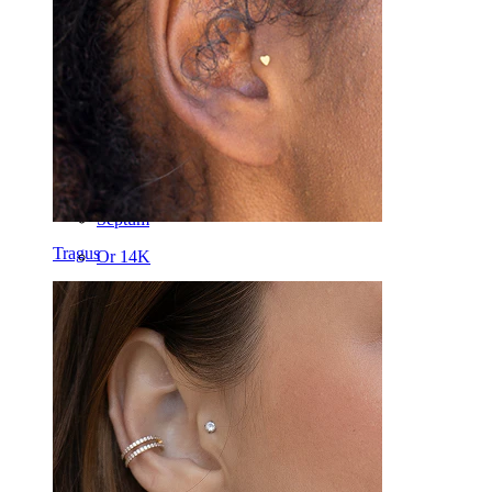
Téton
Industriel
Dermal
Hélix
Oreille
Septum
Tragus
Or 14K
Fake piercing
Labret
Langue
Nez
Tragus
Barbell