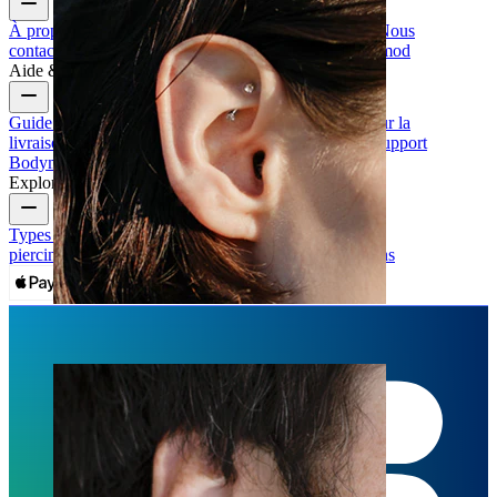
À propos de nous
Blog
Conditions générales de vente
Nous
contacter
Bodymod Pro
Bodymod Creators
Avis Bodymod
Aide & informations
Guide des tailles
Suivi de la commande
Informations sur la
livraison
Retours & annulation
Paiement
Mon compte
Support
Bodymod
Explorez
Types de bijoux de piercing
Matériaux de bijoux pour
piercing
Problèmes Courants avec les Piercings et Soins
Rook