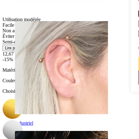
Daith
Utilisation modérée
Facile
Non adapté aux peaux sensibles
Éviter l'eau
Semi-durable
Lire plus
12,67 €
14,90 €
-15%
Matériau:
Acier chirurgical / laiton
Couleur
:
Choisissez Couleur
Industriel