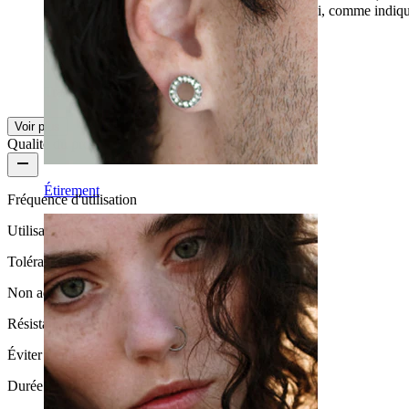
simple barbell de 16 mm, c'était parfait pour moi, comme indiqu
ont l'air incroyablement belles et bien faites.
Viola
Achat vérifié
Traduit par l'IA
Voir l'original
Voir plus
Qualité du produit
Étirement
Fréquence d'utilisation
Utilisation modérée
Tolérance
Non adapté aux peaux sensibles
Résistance à l'eau
Éviter l'eau
Durée de vie