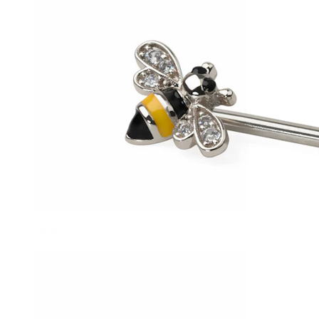
Hélix