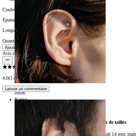
Couleur de la pierre:
Transparent
Épaisseur du fil:
1,6 mm
Longueur:
14 mm
Quantité : 1
Modifier
Ajouter au panier
Avis sur le produit
4.0
(1 avis)
Laisser un commentaire
Rook
Rating
Trop petit, j'aurais eu besoin de plus de choix de tailles
Acheté par hasard car mon bijou de lèvre mesurait 14 mm, mais c'