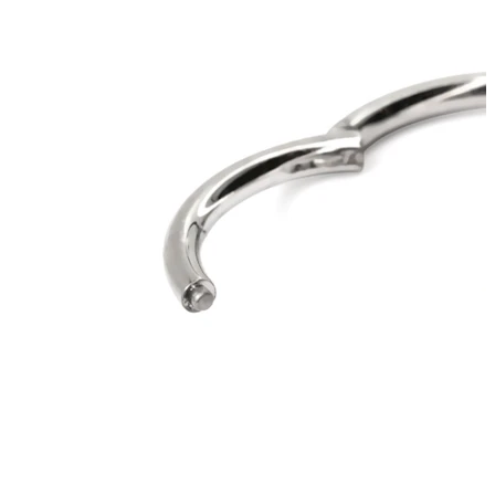
Étirement
Bijoux en or 14K
Acheter du titane