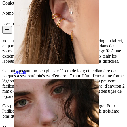
Couleur:
Argenté
Nombre de pièces:
1
Description
Voici un outil essentiel pour la prise en main d'un piercing au labret,
en particulier pour le tragus ou pour d’autres piercings dans des
zones compliquées. Avec l'aide de ces pinces avec une griffe à une
extrémité et une plaque circulaire plate à l'autre, tu peux tenir les
labrets très facilement, en particulier dans les zones plus difficiles.
Cet outil mesure un peu plus de 11 cm de long et le diamètre des
Oreille
plaques à ses extrémités est d'environ 7 mm. L'un d'eux a une forme
légèrement concave, de sorte que les boules des labrets peuvent
facilement être attachées à elle. L'autre a une petite fente, d'environ 2
mm d'épaisseur, qui permettra l'adhérence de la plupart des tiges de
bijoux.
Ces pinces sont équipées d'un mécanisme de verrouillage. Pour
l'utiliser, il suffit d'ouvrir les bras du bijou et de placer le troisième
bras du bijou dans la fente avec un doigt.