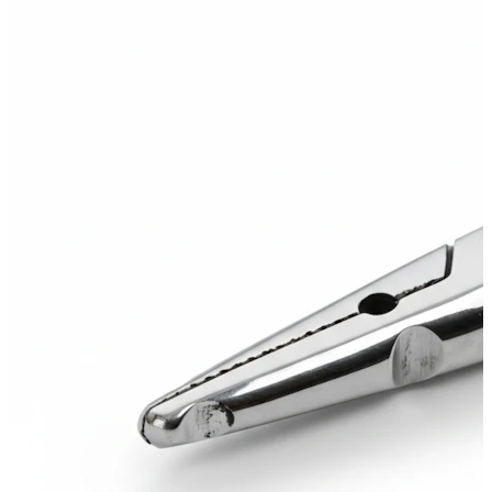
Conch
Daith