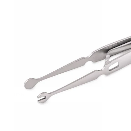
Hélix