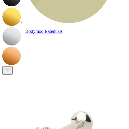
Bodymod Essentials
Achète 4, paie pour 3
Acheter par type
Type de bijou