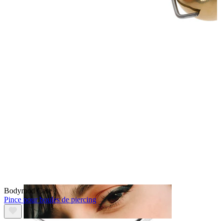
Téton
Bodymod Care
Pince pour boules de piercing