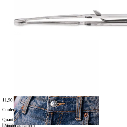
Nez
11,90 €
Couleur:
Argenté
Quantité : 1
Modifier
Ajouter au panier