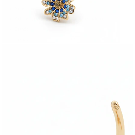
Nouveautés
Achète 4, paie pour 3
Acheter Bodymod Moments
Brands
Brands