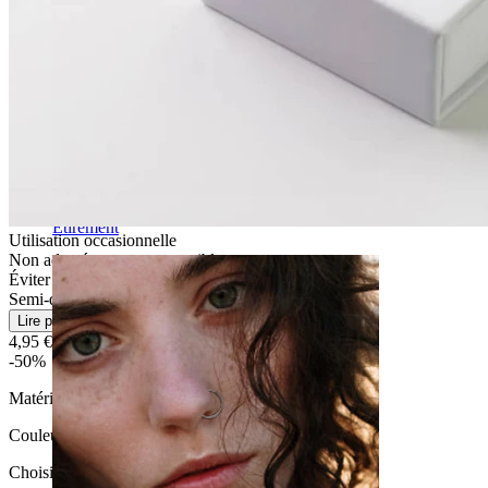
Étirement
Utilisation occasionnelle
Non adapté aux peaux sensibles
Éviter l'eau
Semi-durable
Lire plus
4,95 €
9,90 €
-50%
Matériau:
Laiton
Couleur
:
Choisissez Couleur