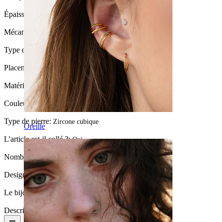
Épaisseur du fil:
1,2 mm
Mécanisme de fermeture:
Torsion
Type de bijou:
Anneau à forme, Anneau
Placement:
Hélix, Daith, Anti-hélix
Matériau:
Laiton
Couleur de la pierre:
Transparent
Type de pierre:
Zircone cubique
Oreille
L'article est-il collé ?:
Oui
Nombre de pièces:
1
Design:
Cœur
Le bijou a t-il un revêtement?:
Oui, entièrement
Description