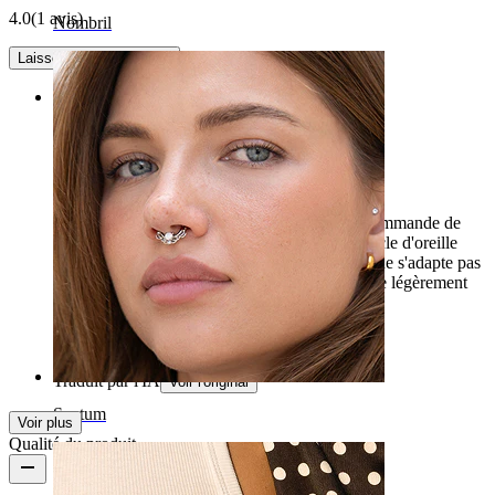
4.0
(1 avis)
Nombril
Laisser un commentaire
Rating
Beau mais...
La boucle d'oreille est magnifique, mais je recommande de
vérifier soigneusement l'épaisseur de votre boucle d'oreille
actuelle, car la forme est assez originale et elle ne s'adapte pas
à tous les piercings... Pour moi, elle s'est révélée légèrement
trop épaisse :(
Joanna
Achat vérifié
Traduit par l'IA
Voir l'original
Septum
Voir plus
Qualité du produit