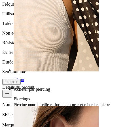
Fréquence d'utilisation
Utilisation occasionnelle
Tolérance
Non adapté aux peaux sensibles
Résistance à l'eau
Éviter l'eau
Durée de vie
Semi-durable
Téton
Lire plus
Détails du produit
Acheter par piercing
Piercings
Nom:
Piercing pour l'oreille en forme de coeur et rebord en pierre
SKU:
Ear-29
Marque:
Bodymod Moments