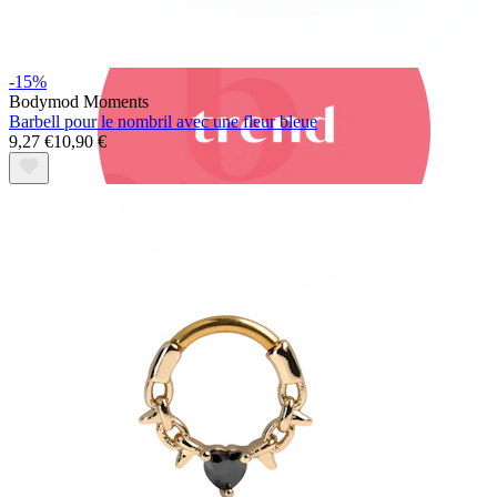
-15%
Bodymod Moments
Barbell pour le nombril avec une fleur bleue
9,27 €
10,90 €
Bodymod Trend