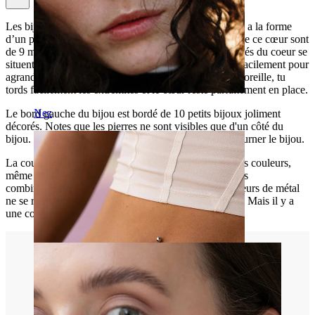
Les bijoux piercing et les cœurs vont de pair. Ce bijou a la forme
d’un petit cœur en métal. Les dimensions intérieures de ce cœur sont
de 9 mm de largeur sur 9 mm de hauteur. Les extrémités du coeur se
situent dans la pointe du sommet, où le coeur se tord facilement pour
agrandir l'ouverture. Lorsque les bijoux sont dans ton oreille, tu
tords facilement les extrémités et le cœur reste parfaitement en place.
Nez
Le bord gauche du bijou est bordé de 10 petits bijoux joliment
décorés. Notes que les pierres ne sont visibles que d'un côté du
bijou. Il est donc malheureusement impossible de retourner le bijou.
La couleur des pierres peut être choisie parmi plusieurs couleurs,
même chose pour la couleur du métal. Il y a différentes
combinaisons de couleurs. Cependant, toutes les couleurs de métal
ne se retrouvent pas dans toutes les couleurs de pierre. Mais il y a
une combinaison qui correspond à tout le monde.