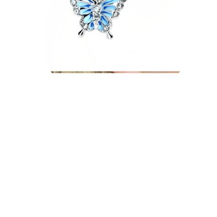
Hélix