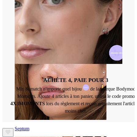
Nombril
ACHÈTE 4, PAIE POUR 3
Mix & match n'importe quel bijou
de la marque Bodymod
Moments. Ajoute 4 articles à ton panier, utilise le code promo
4X3MOMENTS
lors du règlement et reçois gratuitement l'article
moins cher.
Septum