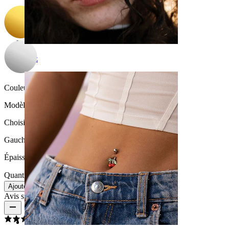
Nez
Couleur de la pierre:
Transparent
Modèle
:
Choisissez Modèle
Gauche
Droite
Épaisseur du fil:
1,2 mm
Quantité : 1
Modifier
Ajouter au panier
Avis sur le produit