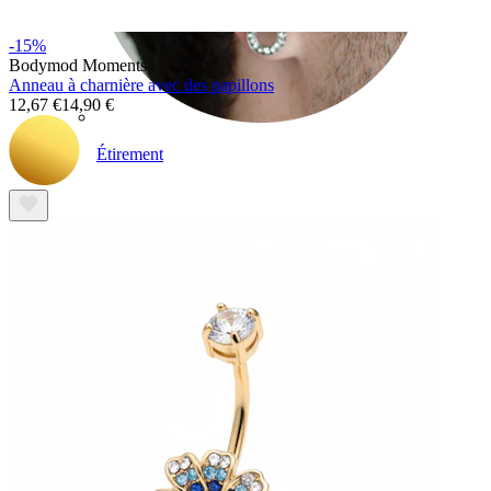
-15%
Bodymod Moments
Anneau à charnière avec des papillons
12,67 €
14,90 €
Étirement
Bijoux en or 14K
Acheter du titane