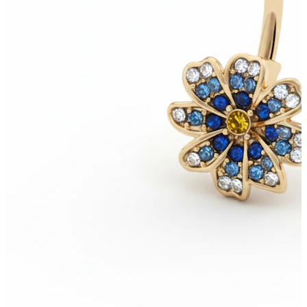
Bodymod Care
Bodymod Premium