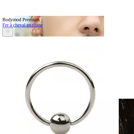
Bodymod Premium
Fer à cheval en titane
Fake piercing