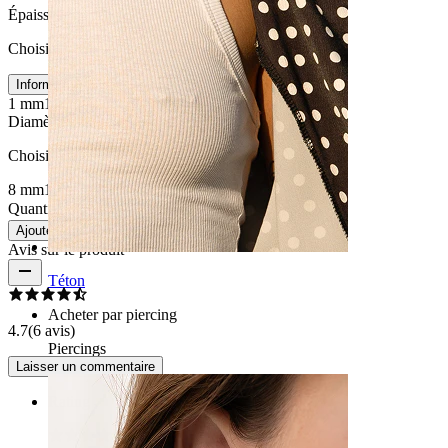
Épaisseur du fil
:
Choisissez Épaisseur du fil
Informations sur les tailles
1 mm
1,2 mm
1,6 mm
Diamètre
:
Choisissez Diamètre
8 mm
10 mm
12 mm
Quantité : 1
Modifier
Ajouter au panier
Avis sur le produit
Téton
Acheter par piercing
4.7
(6 avis)
Piercings
Laisser un commentaire
Rating