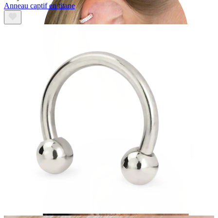
Anneau captif en titane
Hélix