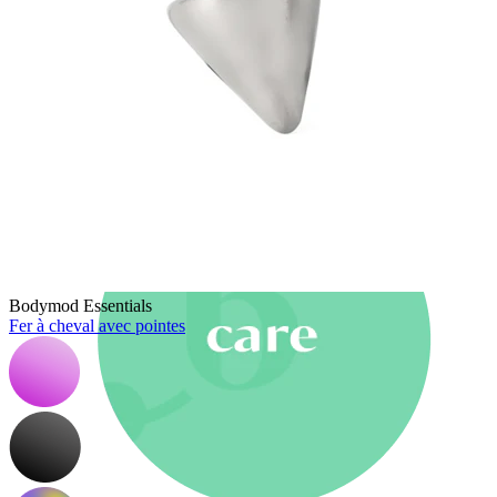
Nouveautés
Achète 4, paie pour 3
Acheter Bodymod Moments
Brands
Brands
Bodymod Essentials
Fer à cheval avec pointes