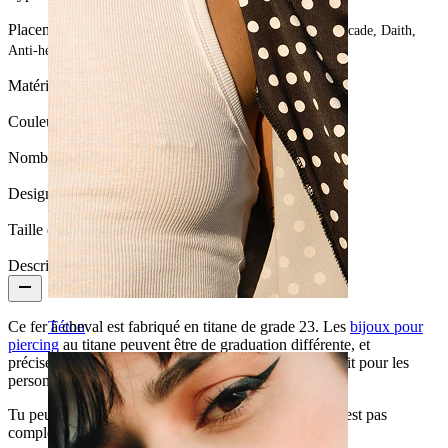
Placement:
Tragus, Snug, Septum, Rook, Téton, Hélix, Arcade, Daith,
Anti-hélix, Lèvre
Matériau:
Titane
Couleur:
Argenté
Nombre de pièces:
1
Design:
Pointe
Taille de la boule:
4 mm
Description
Téton
Ce fer à cheval est fabriqué en titane de grade 23. Les
bijoux pour
piercing
au titane peuvent être de graduation différente, et
précisément le type 23 est le plus pur, il est donc parfait pour les
personnes souffrant d'allergies.
Tu peux porter ce bijou dans ton piercing même s'il n'est pas
complètement guéri.