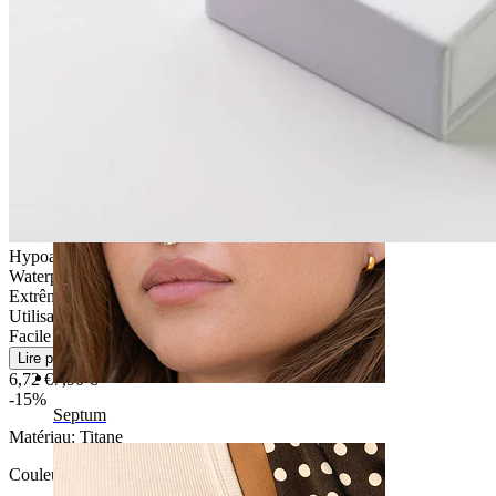
Nombril
Hypoallergénique
Waterproof
Extrêmement durable
Utilisation quotidienne
Facile
Lire plus
6,72 €
7,90 €
-15%
Septum
Matériau:
Titane
Couleur:
Argenté