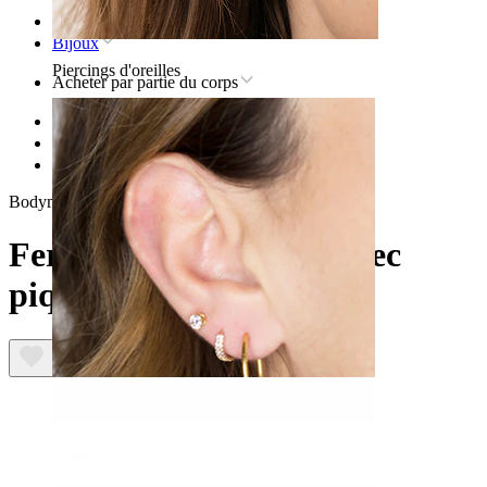
Accueil
Bijoux
Piercings d'oreilles
Acheter par partie du corps
Lèvre
Bijoux de piercing en titane pour la lèvre
Fer à cheval en titane avec piques
Bodymod Premium
Fer à cheval en titane avec
piques
Lobe