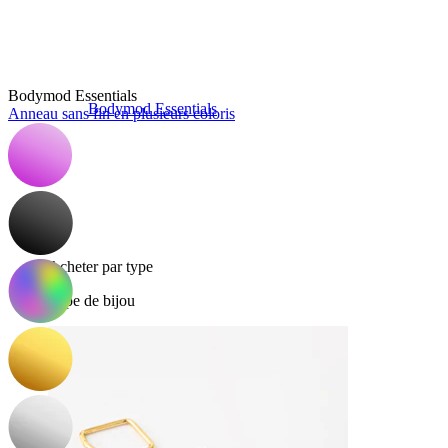
Bodymod Essentials
Bodymod Essentials
Anneau sans fin en plusieurs coloris
Achète 4, paie pour 3
Acheter par type
Type de bijou