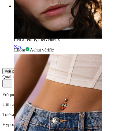
Rating
parfait
rien à redire, merveilleux
Nez
Eliora
Achat vérifié
Traduit par l'IA
Voir l'original
Voir plus
Qualité du produit
Fréquence d'utilisation
Utilisation quotidienne
Tolérance
Hypoallergénique