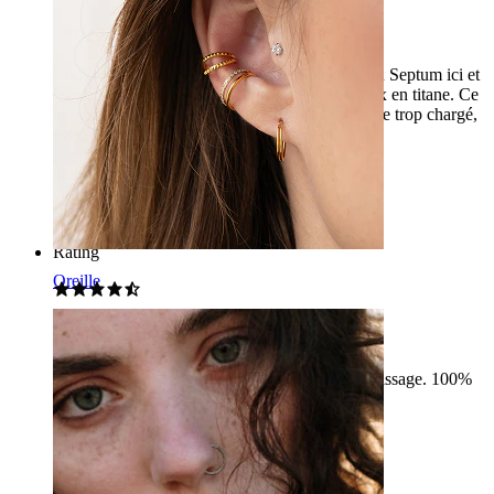
Parfait
Comme toujours, j'ai de nouveau commandé un Septum ici et
la qualité est juste au top, surtout pour les bijoux en titane. Ce
bijou donne un look vraiment brut mais sans être trop chargé,
avec les petites pointes. Très facile à mettre.
lunalundberg06
Achat vérifié
Traduit par l'IA
Voir l'original
Rating
Oreille
Qualité excellente
J'ai été choqué par leur qualité et la facilité de vissage. 100%
recommandé !!
Roberta
Achat vérifié
Traduit par l'IA
Voir l'original