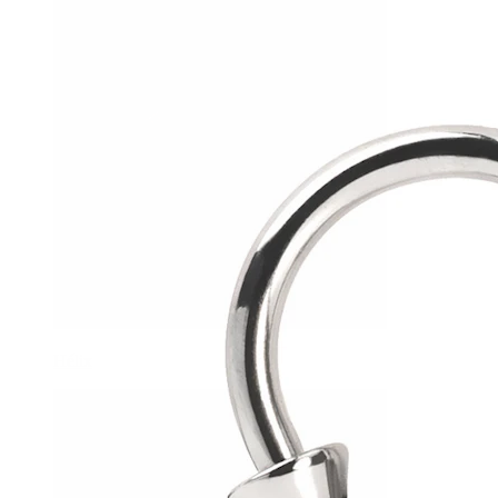
Hélix