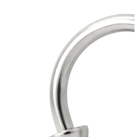
Étirement
Bijoux en or 14K
Acheter du titane