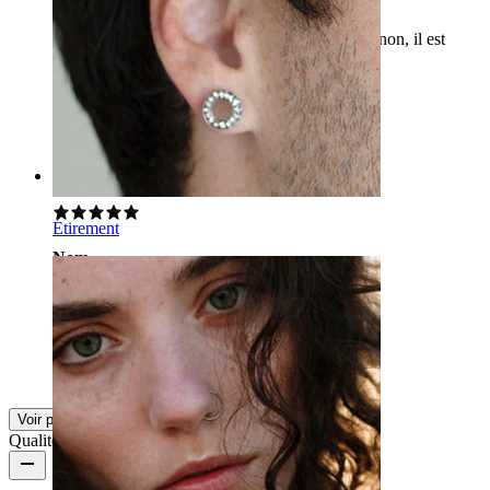
Il est un peu lourd, donc il pend un peu, mais sinon, il est
vraiment beau !
Rikke
Achat vérifié
Traduit par l'IA
Voir l'original
Rating
Étirement
Nom
Ils sont cool :D
Malica
Achat vérifié
Traduit par l'IA
Voir l'original
Voir plus
Qualité du produit