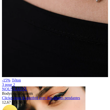
Téton
-15%
3 pour 2
NOUVEAUTÉ
Bodymod Moments
Clicker pour le nombril avec des pierres pendantes
12,67 €
14,90 €