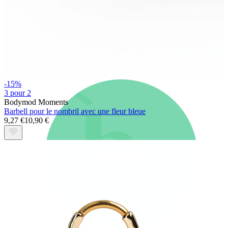
Nouveautés
Achète 4, paie pour 3
Acheter Bodymod Moments
Brands
Brands
-15%
3 pour 2
Bodymod Moments
Barbell pour le nombril avec une fleur bleue
9,27 €
10,90 €