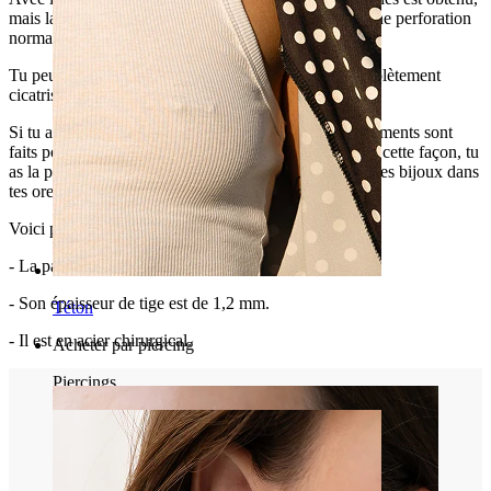
mais la vérité est que pour porter ce bijou, il suffit d'une perforation
normale.
Tu peux porter ce taper dans n'importe quel trou complètement
cicatrisé.
Si tu as des doutes sur la question de savoir si les étirements sont
faits pour toi, tu peux d’abord tester un faux taper. De cette façon, tu
as la possibilité de montrer au monde comment tu as ces bijoux dans
tes oreilles de manière totalement sécurisée.
Voici plus d'informations sur ce bijou :
- La partie la plus épaisse du taper mesure 5 mm.
- Son épaisseur de tige est de 1,2 mm.
Téton
- Il est en acier chirurgical.
Acheter par piercing
Piercings