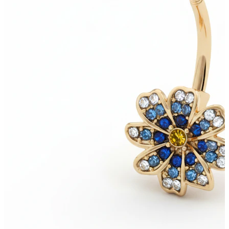
Étirement
Bijoux en or 14K
Acheter du titane