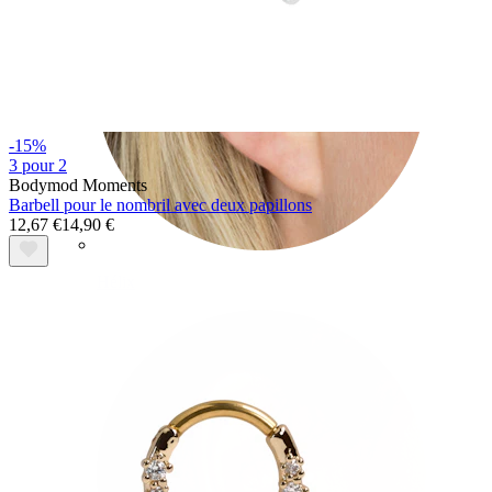
-15%
3 pour 2
Bodymod Moments
Barbell pour le nombril avec deux papillons
12,67 €
14,90 €
Hélix