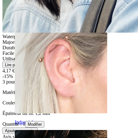
Daith
Waterproof
Majorité des peaux
Durable
Facile
Utilisation occasionnelle
Lire plus
4,17 €
4,90 €
-15%
3 pour 2
Matériau:
Acier chirurgical
Couleur:
Argenté
Épaisseur du fil:
1,2 mm
Industriel
Quantité : 1
Modifier
Ajouter au panier
Avis sur le produit