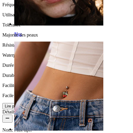
Fréquence d'utilisation
Utilisation occasionnelle
Tolérance
Nez
Majorité des peaux
Résistance à l'eau
Waterproof
Durée de vie
Durable
Facilité d'utilisation
Facile
Lire plus
Détails du produit
Nom:
Faux taper