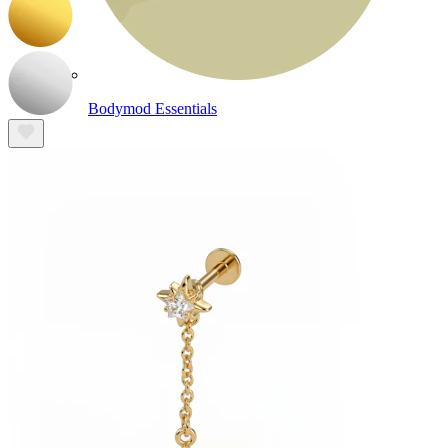
Bodymod Essentials
Achète 4, paie pour 3
Acheter par type
Type de bijou