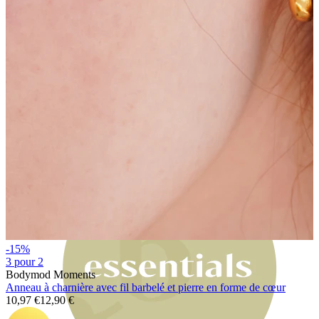
Bodymod Moments
-15%
3 pour 2
Bodymod Moments
Anneau à charnière avec fil barbelé et pierre en forme de cœur
10,97 €
12,90 €