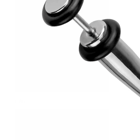
Hélix