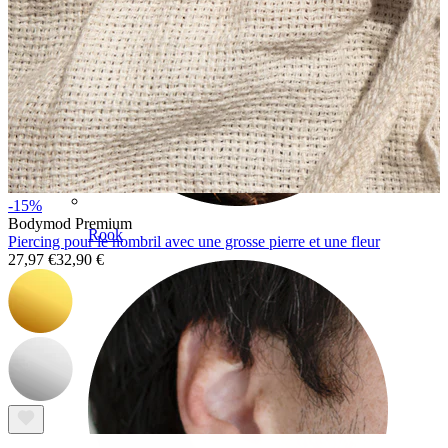
-15%
Bodymod Premium
Rook
Piercing pour le nombril avec une grosse pierre et une fleur
27,97 €
32,90 €