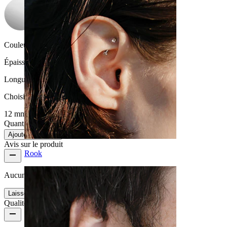
Couleur de la pierre:
Transparent
Épaisseur du fil:
1,6 mm
Longueur
:
Choisissez Longueur
12 mm
14 mm
Quantité : 1
Modifier
Ajouter au panier
Avis sur le produit
Rook
Aucun avis pour ce produit
Laisser un commentaire
Qualité du produit