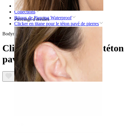
Accueil
Collections
Bijoux de Piercing Waterproof
Piercings d'oreilles
Clicker en titane pour le téton pavé de pierres
Bodymod Premium
Clicker en titane pour le téton
pavé de pierres
Lobe