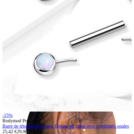
Hélix
-15%
Bodymod Premium
Barre de téton push-in sans filetage en titane avec extrémités opales
25,42 €
29,90 €