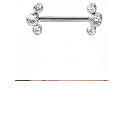
Nombril
Septum