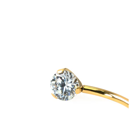
Nouveautés
Achète 4, paie pour 3
Acheter Bodymod Moments
Brands
Brands