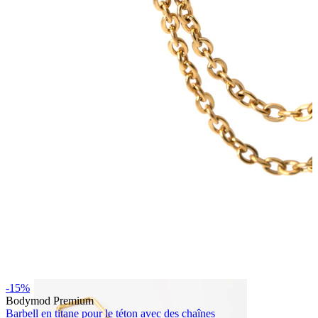
Bodymod Essentials
Achète 4, paie pour 3
Acheter par type
Type de bijou
-15%
Bodymod Premium
Barbell en titane pour le téton avec des chaînes