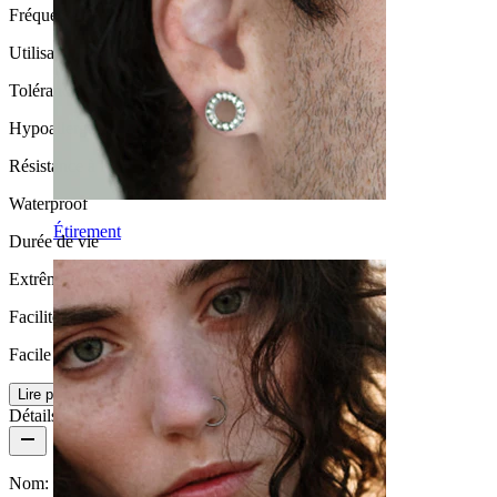
Fréquence d'utilisation
Utilisation modérée
Tolérance
Hypoallergénique
Résistance à l'eau
Waterproof
Étirement
Durée de vie
Extrêmement durable
Facilité d'utilisation
Facile
Lire plus
Détails du produit
Nom:
Clicker en titane pour le téton pavé de pierres