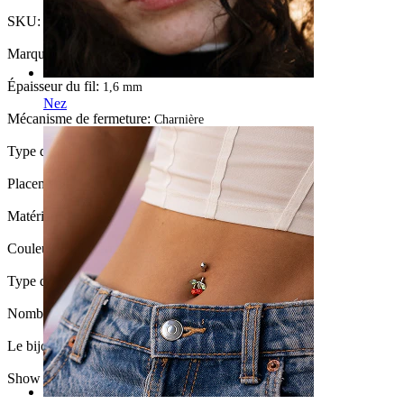
SKU:
Nipple-122
Marque:
Bodymod Premium
Épaisseur du fil:
1,6 mm
Nez
Mécanisme de fermeture:
Charnière
Type de bijou:
Barbell
Placement:
Téton
Matériau:
Titane
Couleur de la pierre:
Transparent
Type de revêtement:
Revêtement PVD
Nombre de pièces:
1
Le bijou a t-il un revêtement?:
Oui, entièrement
Show pair option:
Oui