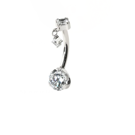
Étirement
Bijoux en or 14K
Acheter du titane