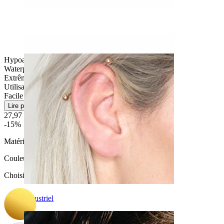
Daith
Hypoallergénique
Waterproof
Extrêmement durable
Utilisation modérée
Facile
Lire plus
27,97 €
32,90 €
-15%
Matériau:
Titane
Couleur
:
Choisissez Couleur
Industriel