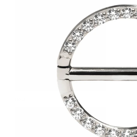
Hélix