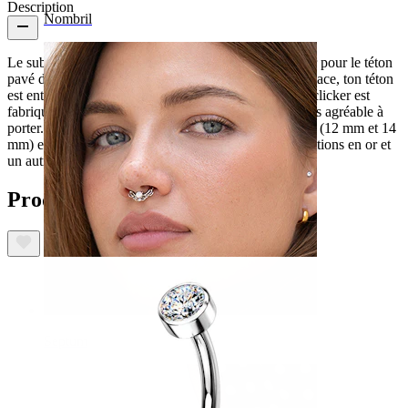
Description
Nombril
Le sublime bijou que nous te présentons est un clicker pour le téton
pavé de pierres en oxyde de zirconium. Une fois en place, ton téton
est entouré de pierres, ce qui est du plus bel effet. Ce clicker est
fabriqué en titane, un matériau hypoallergénique et très agréable à
porter. Tu peux choisir entre deux diamètres différents (12 mm et 14
mm) et entre deux modèles différents, un avec des finitions en or et
un autre avec des finitions en argent.
Produits similaires
Septum