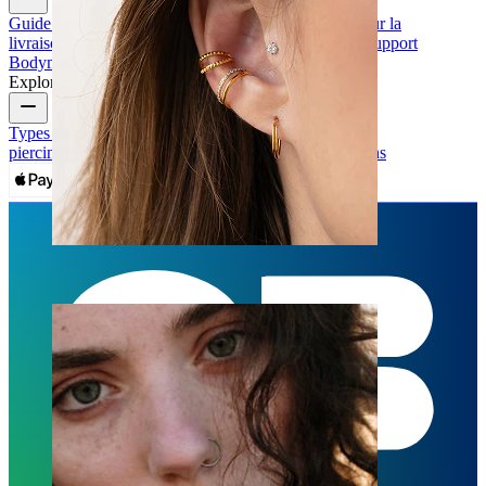
Guide des tailles
Suivi de la commande
Informations sur la
livraison
Retours & annulation
Paiement
Mon compte
Support
Bodymod
Explorez
Types de bijoux de piercing
Matériaux de bijoux pour
piercing
Problèmes Courants avec les Piercings et Soins
Oreille