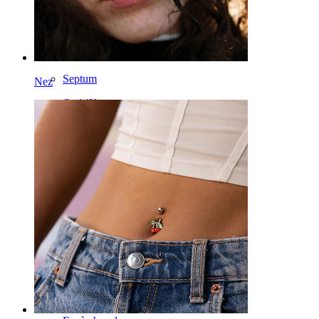
Dermal
Hélix
Oreille
Septum
Nez
Or 14K
Fake piercing
Labret
Langue
Nez
Tragus
Barbell
Rook
Daith