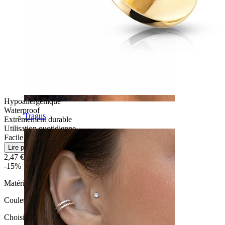
Hypoallergénique
Waterproof
Tragus
Extrêmement durable
Utilisation quotidienne
Facile
Lire plus
2,47 €
2,90 €
-15%
Matériau:
Titane
Couleur
:
Choisissez Couleur