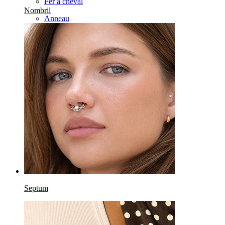
Fer à cheval
Nombril
Anneau
Outils
Banane
Lobe
Titane
Septum