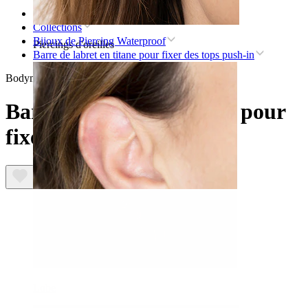
Accueil
Collections
Bijoux de Piercing Waterproof
Piercings d'oreilles
Barre de labret en titane pour fixer des tops push-in
Bodymod Essentials
Barre de labret en titane pour
fixer des tops push-in
Lobe