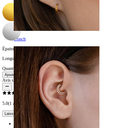
Conch
Épaisseur du fil:
1 mm
Longueur:
6 mm
Quantité : 1
Modifier
Ajouter au panier
Avis sur le produit
5.0
(1 avis)
Laisser un commentaire
Rating