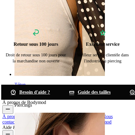
Retour sous 100 jours
Excellent service
Droit de retour sous 100 jours pour
Meilleur service clientèle dans
la marchandise non ouverte
l'industrie du piercing
Téton
Besoin d'aide ?
Guide des tailles
Acheter par piercing
À propos de Bodymod
Piercings
À propos de nous
Blog
Conditions générales de vente
Nous
contacter
Bodymod Pro
Bodymod Creators
Avis Bodymod
Aide & informations