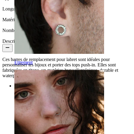
Longueur:
6 mm
Matériau:
Titane
Nombre de pièces:
1
Description
Ces barres de remplacement pour labret sont idéales pour
Étirement
personnaliser tes bijoux et porter des tops push-in. Elles sont
fabriquées en titane, un matériau hypoallergénique, durable et
waterproof.
Catégories
Nombril
Lèvre
Téton
Industriel