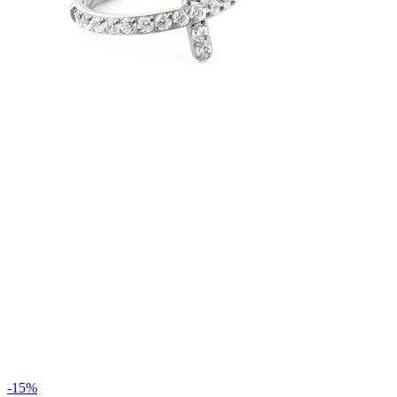
Étirement
Bijoux en or 14K
Acheter du titane
-15%