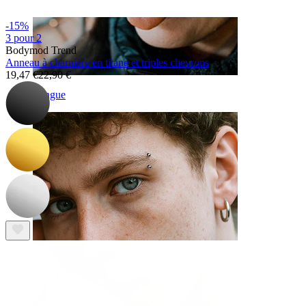
-15%
3 pour 2
Bodymod Trend
Anneau à charnière en titane et triples chevrons
19,47 €
22,90 €
Langue