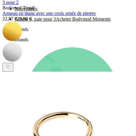
3 pour 2
Bodymod Trend
Nouveautés
Anneau en titane avec une croix ornée de pierres
22,87 €
26,90 €
Achète 4, paie pour 3
Acheter Bodymod Moments
Brands
Brands