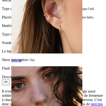
Mécanisme de fermeture:
Charnière
Type de bijou:
Anneau à forme, Anneau, Anneau effet trompe-l'œil
Placement:
Septum, Lobe, Hélix, Arcade, Daith, Conch, Anti-hélix
Matériau:
Titane
Type de revêtement:
Revêtement PVD
Nombre de pièces:
1
Le bijou a t-il un revêtement?:
Oui, entièrement
Show pair option:
Oui
Oreille
Flash label:
3 pour 2
Description
Il n'est pas commun de trouver un anneau avec un design aussi
sublime que celui de ce bijou. En plus d'un mécanisme de fermeture
à charnière, il est muni de trois anneaux en forme de chevron. C'est
donc un bijou qui ne passera pas inaperçu dans tes trous de
piercing