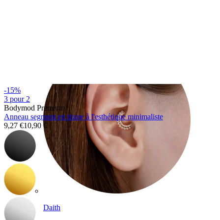
Conch
-15%
3 pour 2
Bodymod Premium
Anneau segment en titane à l'esthétique minimaliste
9,27 €
10,90 €
Daith