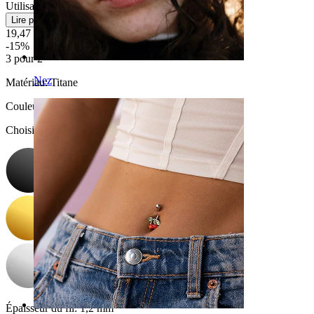
Utilisation modérée
Lire plus
19,47 €
22,90 €
-15%
3 pour 2
Nez
Matériau:
Titane
Couleur
:
Choisissez Couleur
Épaisseur du fil:
1,2 mm