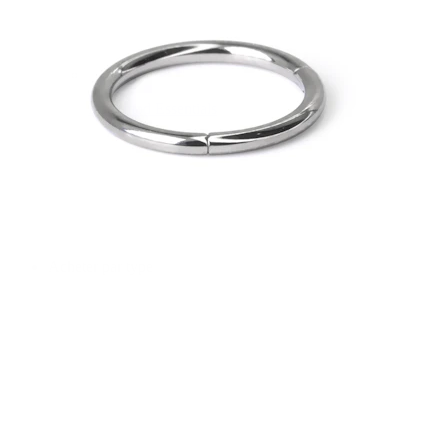
Bodymod Essentials
Achète 4, paie pour 3
Acheter par type
Type de bijou