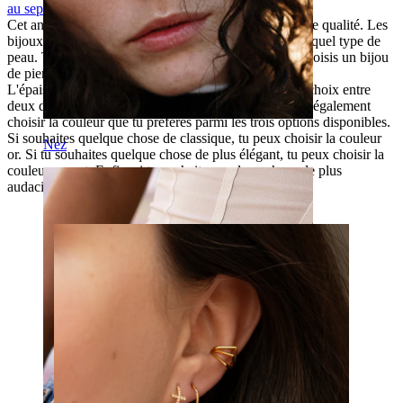
au septum
ou à l'oreille.
Cet anneau est en titane G23, un matériau de très haute qualité. Les
bijoux en titane conviennent parfaitement à n'importe quel type de
peau. Tu n'as donc aucun souci à te faire lorsque tu choisis un bijou
de piercing en titane hypoallergénique.
L'épaisseur du fil de ce bijou est de 1,2 mm. Tu as le choix entre
deux diamètres différents (8 mm ou 10 mm). Tu peux également
choisir la couleur que tu préfères parmi les trois options disponibles.
Si souhaites quelque chose de classique, tu peux choisir la couleur
Nez
or. Si tu souhaites quelque chose de plus élégant, tu peux choisir la
couleur argent. Enfin, si tu souhaites quelque chose de plus
audacieux, tu peux choisir la couleur noire.