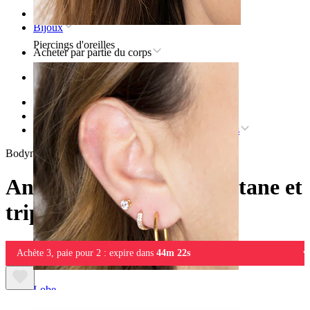
Accueil
Bijoux
Piercings d'oreilles
Acheter par partie du corps
Oreille
Hélix
Bijoux en titane pour le piercing à l'hélix
Anneau à charnière en titane et triples chevrons
Bodymod Trend
Anneau à charnière en titane et
triples chevrons
Achète 3, paie pour 2 : expire dans
44m 22s
Lobe