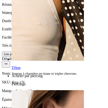
Résistance à l'eau
Waterproof
Durée de vie
Extrêmement durable
Facilité d'utilisation
Très facile
Lire plus
Détails du produit
Téton
Nom:
Anneau à charnière en titane et triples chevrons
Acheter par piercing
SKU:
Ring-176
Piercings
Marque:
Bodymod Trend
Épaisseur du fil:
1,2 mm