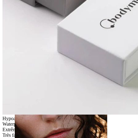
Étirement
Hypoallergénique
Waterproof
Extrêmement durable
Très facile